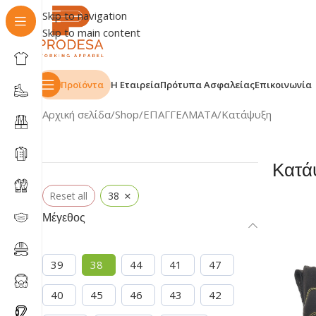
Skip to navigation
Skip to main content
Προϊόντα
Η Εταιρεία
Πρότυπα Ασφαλείας
Επικοινωνία
Αρχική σελίδα
Shop
ΕΠΑΓΓΕΛΜΑΤΑ
Κατάψυξη
Κατά
×
Reset all
38
Μέγεθος
39
38
44
41
47
40
45
46
43
42