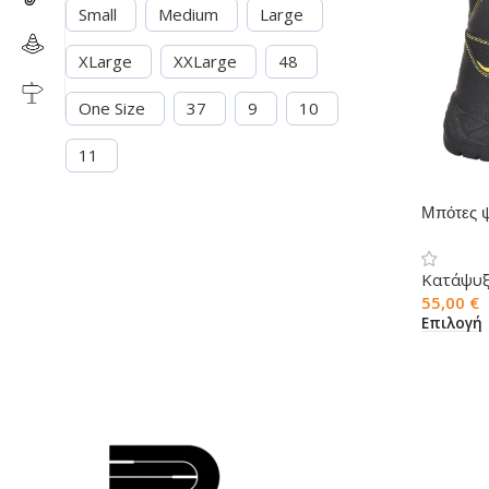
Small
Medium
Large
XLarge
XXLarge
48
One Size
37
9
10
11
Μπότες ψ
Επένδυση
Κατάψυ
55,00
€
Επιλογή