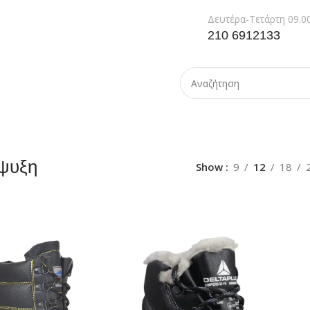
Δευτέρα-Τετάρτη 09.00
210 6912133
ψυξη
Show
9
12
18