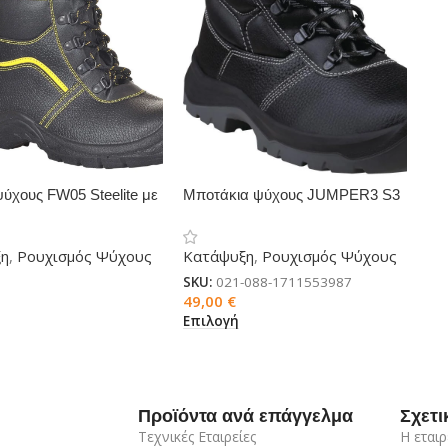
ύχους FW05 Steelite με
Μποτάκια ψύχους JUMPER3 S3
 Γούνας S3 CI
SRC γούνα
ξη
,
Ρουχισμός Ψύχους
Κατάψυξη
,
Ρουχισμός Ψύχους
SKU:
021-088-1711553987
49,00
€
Επιλογή
Προϊόντα ανά επάγγελμα
Σχετι
Τεχνικές Εταιρείες
Η εταιρ