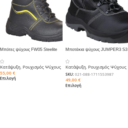
Μπότες ψύχους FW05 Steelite
Μποτάκια ψύχους JUMPER3 S3
με Επένδυση Γούνας S3 CI
SRC γούνα
Κατάψυξη
,
Ρουχισμός Ψύχους
Κατάψυξη
,
Ρουχισμός Ψύχους
55,00
€
SKU:
021-088-1711553987
Επιλογή
49,00
€
Επιλογή