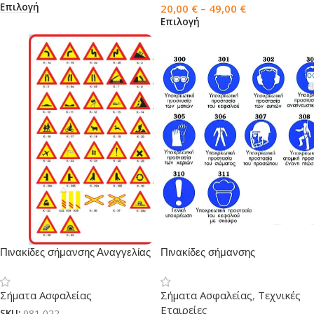
Επιλογή
20,00
€
–
49,00
€
Επιλογή
Πινακίδες σήμανσης Αναγγελίας
Πινακίδες σήμανσης
Κινδύνου
υποχρέωσης
Σήματα Ασφαλείας
Σήματα Ασφαλείας
,
Τεχνικές
Εταιρείες
SKU:
081-022