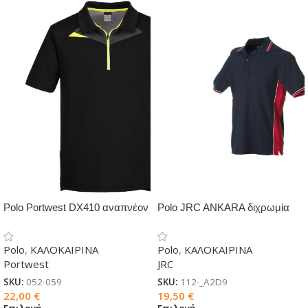
Polo Portwest DX410 αναπνέον
Polo JRC ANKARA διχρωμία
Polo
,
ΚΑΛΟΚΑΙΡΙΝΑ
Polo
,
ΚΑΛΟΚΑΙΡΙΝΑ
Portwest
JRC
SKU:
052-059
SKU:
112-_A2D9
22,00
€
19,50
€