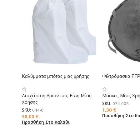
Καλύμματα μπότας μιας χρήσης
Φιλτρόμασκα FFP
μικροπορώδες ST45
άνθρακα
Διαχείριση Αμιάντου
,
Είδη Μίας
Μάσκες Μίας Χρ
Χρήσης
SKU:
074-005
1,30
€
SKU:
044-0
Προσθήκη Στο Κα
38,00
€
Προσθήκη Στο Καλάθι