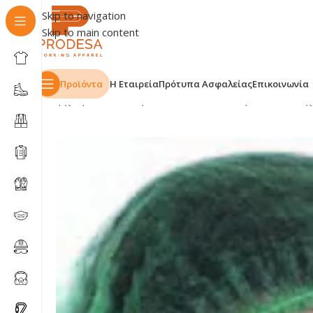
Skip to navigation
Skip to main content
Προϊόντα
Η Εταιρεία
Πρότυπα Ασφαλείας
Επικοινωνία
Αρχική σελίδα
Shop
ΕΠΑΓΓΕΛΜΑΤΑ
Ιατρικά
Μάσκα χ