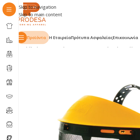
Skip to navigation
Skip to main content
Προϊόντα
Η Εταιρεία
Πρότυπα Ασφαλείας
Επικοινωνία
Αρχική σελίδα
Shop
ΕΠΑΓΓΕΛΜΑΤΑ
Κηπουροί-Αγρότ