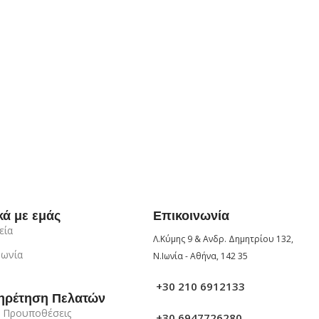
κά με εμάς
Επικοινωνία
εία
Λ.Κύμης 9 & Ανδρ. Δημητρίου 132,
νωνία
Ν.Ιωνία - Αθήνα, 142 35
+30 210 6912133
ηρέτηση Πελατών
 Προυποθέσεις
+30 6947726280