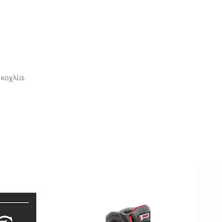
κoχλία.