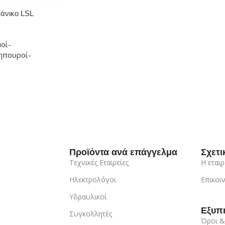
μάνικο LSL
οί-
ηπουροί-
Προϊόντα ανά επάγγελμα
Σχετι
Τεχνικές Εταιρείες
Η εταιρ
Ηλεκτρολόγοι
Επικοι
Υδραυλικοί
Εξυπ
Συγκολλητές
Όροι &