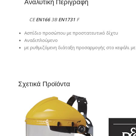
Αναλυτική Περιγραφή
CE
EN166
3B
EN1731
F
Ασπίδιο προσώπου με προστατευτικό δίχτυ
Αναδιπλούμενο
με ρυθµιζόµεvη διάταξη πρoσαρµoγής στo κεφάλι µε 
Σχετικά Προϊόντα