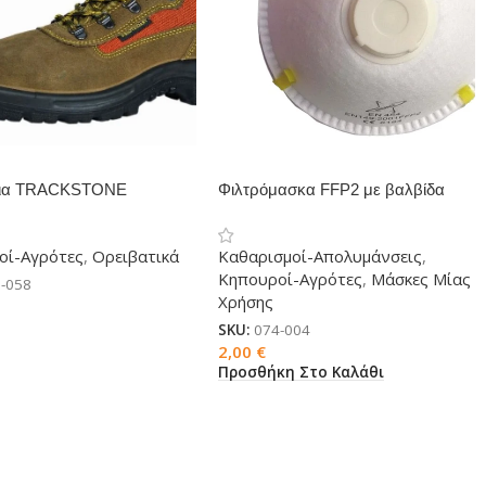
ια TRACKSTONE
Φιλτρόμασκα FFP2 με βαλβίδα
NE
οί-Αγρότες
,
Ορειβατικά
Καθαρισμοί-Απολυμάνσεις
,
Κηπουροί-Αγρότες
,
Μάσκες Μίας
-058
Χρήσης
ή
SKU:
074-004
2,00
€
Προσθήκη Στο Καλάθι