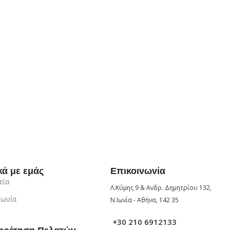
κά με εμάς
Επικοινωνία
εία
Λ.Κύμης 9 & Ανδρ. Δημητρίου 132,
νωνία
Ν.Ιωνία - Αθήνα, 142 35
+30 210 6912133