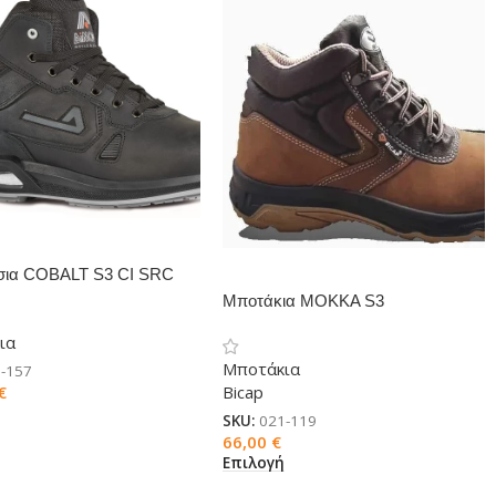
σια COBALT S3 CI SRC
Μποτάκια MOKKA S3
ια
Μποτάκια
-157
Bicap
€
ή
SKU:
021-119
66,00
€
Επιλογή