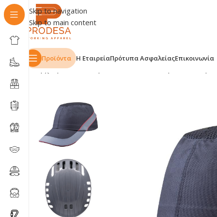
Skip to navigation
Skip to main content
Προϊόντα
Η Εταιρεία
Πρότυπα Ασφαλείας
Επικοινωνία
Αρχική σελίδα
Shop
ΕΠΑΓΓΕΛΜΑΤΑ
Υδραυλικοί
Κράν