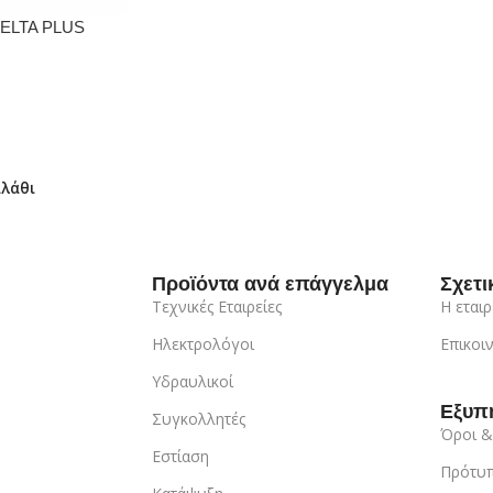
DELTA PLUS
λάθι
Προϊόντα ανά επάγγελμα
Σχετι
Τεχνικές Εταιρείες
Η εταιρ
Ηλεκτρολόγοι
Επικοι
Υδραυλικοί
Εξυπ
Συγκολλητές
Όροι &
Εστίαση
Πρότυπ