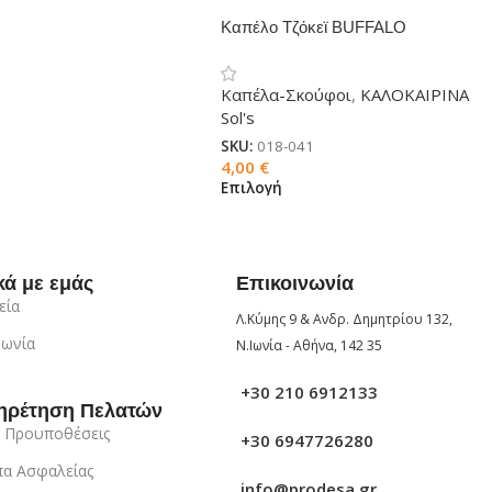
Καπέλο Τζόκεϊ BUFFALO
εξάφυλλο
Καπέλα-Σκούφοι
,
ΚΑΛΟΚΑΙΡΙΝΑ
Sol's
SKU:
018-041
4,00
€
Επιλογή
κά με εμάς
Επικοινωνία
εία
Λ.Κύμης 9 & Ανδρ. Δημητρίου 132,
νωνία
Ν.Ιωνία - Αθήνα, 142 35
+30 210 6912133
ηρέτηση Πελατών
 Προυποθέσεις
+30 6947726280
α Ασφαλείας
info@prodesa.gr