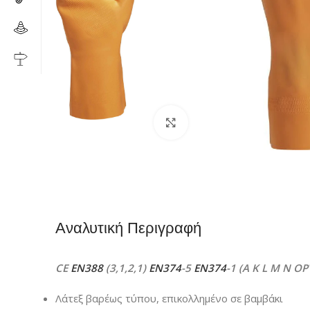
Click to enlarge
Αναλυτική Περιγραφή
CE
EN388
(3,1,2,1)
EN374
-5
EN374
-1 (A K L M N OP
Λάτεξ βαρέως τύπου, επικολλημένο σε βαμβάκι