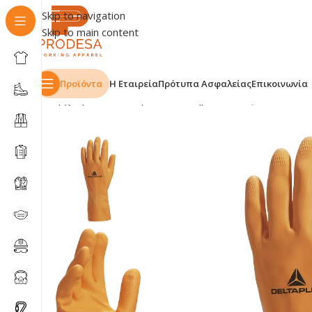
Skip to navigation
Skip to main content
Προϊόντα
Η Εταιρεία
Πρότυπα Ασφαλείας
Επικοινωνία
Αρχική σελίδα
Shop
Γάντια
Χημικών & οξέων
Γάντια