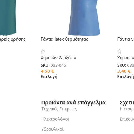
αριάς χρήσης
Γάντια latex θερμότητας
Γάντια
35
VENIZETTE 920
VE509
Χημικών & οξέων
Χημικών
SKU:
033-045
SKU:
033
4,50
€
3,40
€
Επιλογή
Επιλογ
Προϊόντα ανά επάγγελμα
Σχετι
Τεχνικές Εταιρείες
Η εταιρ
Ηλεκτρολόγοι
Επικοι
Υδραυλικοί