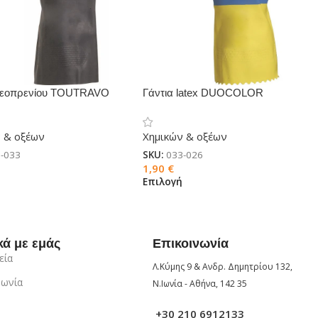
 νεοπρενίου TOUTRAVO
Γάντια latex DUOCOLOR
 & οξέων
Χημικών & οξέων
-033
SKU:
033-026
1,90
€
ή
Επιλογή
κά με εμάς
Επικοινωνία
εία
Λ.Κύμης 9 & Ανδρ. Δημητρίου 132,
νωνία
Ν.Ιωνία - Αθήνα, 142 35
+30 210 6912133