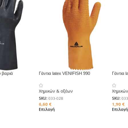
υ βαριά
Γάντια latex VENIFISH 990
Γάντια
1
Χημικών & οξέων
Χημικών
SKU:
033-028
SKU:
033
6,60
€
1,90
€
Επιλογή
Επιλογ