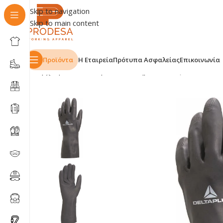
Skip to navigation
Skip to main content
Προϊόντα
Η Εταιρεία
Πρότυπα Ασφαλείας
Επικοινωνία
Αρχική σελίδα
Shop
Γάντια
Χημικών & οξέων
Γάντια