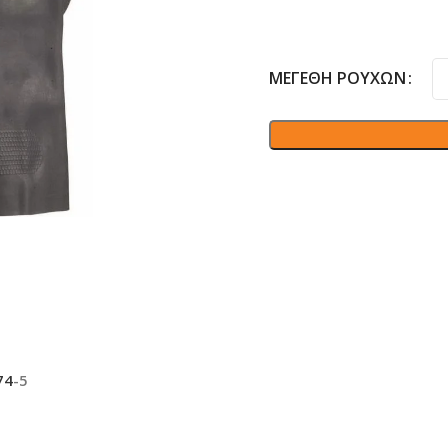
ΜΕΓΈΘΗ ΡΟΎΧΩΝ
74
-5