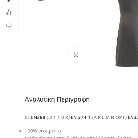
Click to enlarge
Αναλυτική Περιγραφή
CE
EN388
( 3 1 1 0 X)
EN 374
-1 (A K L M N OPT)
EN3
100% νεοπρένιο