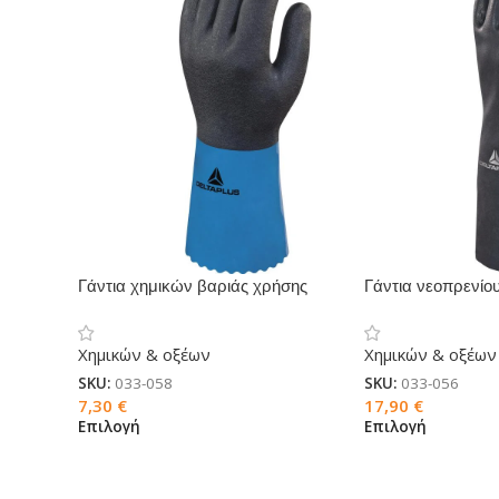
Γάντια χημικών βαριάς χρήσης
Γάντια νεοπρενίο
CHEMSAFE PLUS
TOUTRAVO VE51
Χημικών & οξέων
Χημικών & οξέων
SKU:
033-058
SKU:
033-056
7,30
€
17,90
€
Επιλογή
Επιλογή