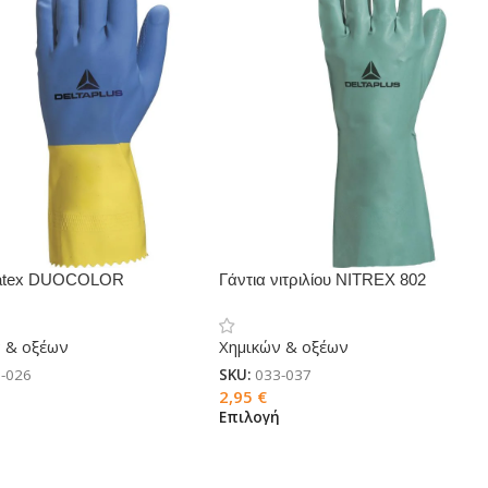
 latex DUOCOLOR
Γάντια νιτριλίου NITREX 802
 & οξέων
Χημικών & οξέων
-026
SKU:
033-037
2,95
€
ή
Επιλογή