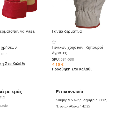
Δερματοπάνινα Pasa
Γάντια δερμάτινα
ν χρήσεων
Γενικών χρήσεων
,
Κηπουροί-
Αγρότες
-006
SKU:
031-038
κη Στο Καλάθι
4,10
€
Προσθήκη Στο Καλάθι
κά με εμάς
Επικοινωνία
εία
Λ.Κύμης 9 & Ανδρ. Δημητρίου 132,
νωνία
Ν.Ιωνία - Αθήνα, 142 35