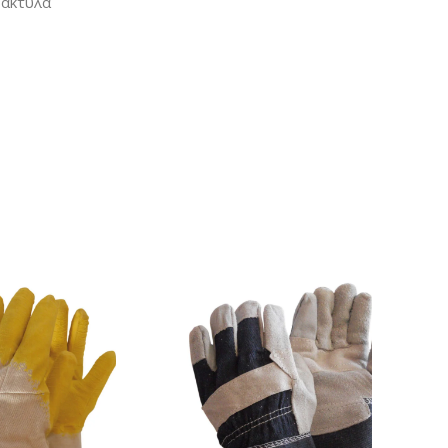
δάκτυλα