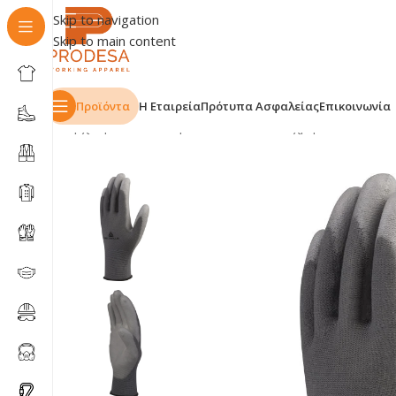
Skip to navigation
Skip to main content
Προϊόντα
Η Εταιρεία
Πρότυπα Ασφαλείας
Επικοινωνία
Αρχική σελίδα
Shop
Γάντια
Γενικών χρήσεων
Γάντια