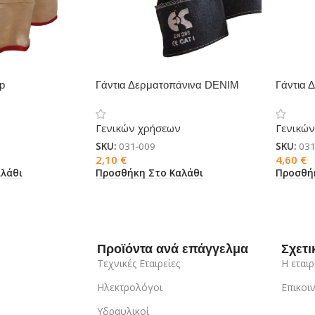
p
Γάντια Δερματοπάνινα DENIM
Γάντια 
Γενικών χρήσεων
Γενικώ
SKU:
031-009
SKU:
031
2,10
€
4,60
€
λάθι
Προσθήκη Στο Καλάθι
Προσθή
Προϊόντα ανά επάγγελμα
Σχετι
Τεχνικές Εταιρείες
Η εταιρ
Ηλεκτρολόγοι
Επικοι
Υδραυλικοί