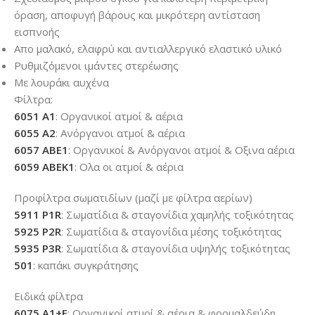
όραση, αποφυγή βάρους και μικρότερη αντίσταση
εισπνοής
Απο μαλακό, ελαφρύ και αντιαλλεργικό ελαστικό υλικό
Ρυθμιζόμενοι ιμάντες στερέωσης
Με λουράκι αυχένα
Φίλτρα:
6051 A1
: Οργανικοί ατμοί & αέρια
6055 A2
: Ανόργανοι ατμοί & αέρια
6057 ABE1
: Οργανικοί & Ανόργανοι ατμοί & Οξινα αέρια
6059 ABEK1
: Ολα οι ατμοί & αέρια
Προφίλτρα σωματιδίων (μαζί με φίλτρα αερίων)
5911 P1R
: Σωματίδια & σταγονίδια χαμηλής τοξικότητας
5925 P2R
: Σωματίδια & σταγονίδια μέσης τοξικότητας
5935 P3R
: Σωματίδια & σταγονίδια υψηλής τοξικότητας
501
: καπάκι συγκράτησης
Ειδικά φίλτρα
6075 Α1+F
: Οργανικοί ατμοί & αέρια & φορμαλδεύδη