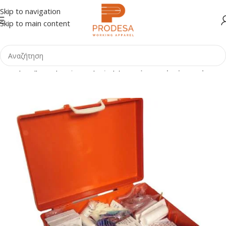
Skip to navigation
Skip to main content
α
Shop
Σήμανση - Εξοπλισμός Έργων
Εξοπλισμός Α Βοηθειών