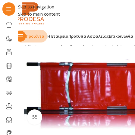
Skip to navigation
Skip to main content
Προϊόντα
Η Εταιρεία
Πρότυπα Ασφαλείας
Επικοινωνία
Αρχική σελίδα
Shop
Σήμανση - Εξοπλισμός Έργων
Εξ
Click to enlarge