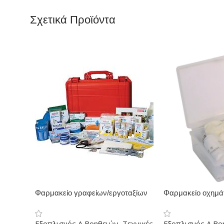
Σχετικά Προϊόντα
Φαρμακείο γραφείων/εργοταξίων
Φαρμακείο οχημ
Εξοπλισμός Α Βοηθειών
,
Τεχνικές
Εξοπλισμός Α Βο