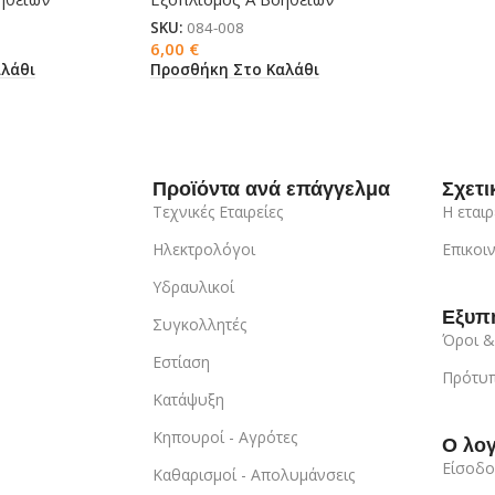
SKU:
084-008
6,00
€
λάθι
Προσθήκη Στο Καλάθι
Προϊόντα ανά επάγγελμα
Σχετι
Τεχνικές Εταιρείες
Η εταιρ
Ηλεκτρολόγοι
Επικοι
Υδραυλικοί
Εξυπ
Συγκολλητές
Όροι &
Εστίαση
Πρότυπ
Κατάψυξη
Κηπουροί - Αγρότες
Ο λο
Είσοδο
Καθαρισμοί - Απολυμάνσεις