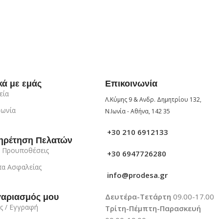
κά με εμάς
Επικοινωνία
εία
Λ.Κύμης 9 & Ανδρ. Δημητρίου 132,
νωνία
Ν.Ιωνία - Αθήνα, 142 35
+30 210 6912133
ηρέτηση Πελατών
 Προυποθέσεις
+30 6947726280
α Ασφαλείας
info@prodesa.gr
Δευτέρα-Τετάρτη
09.00-17.00
γαριασμός μου
ς / Εγγραφή
Τρίτη-Πέμπτη-Παρασκευή