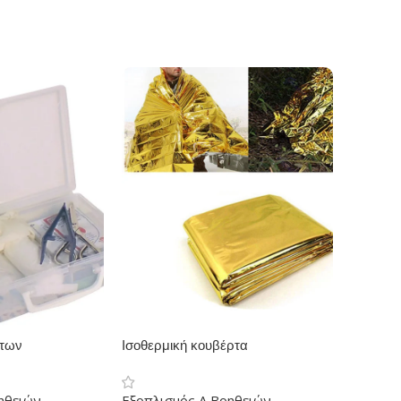
άτων
Ισοθερμική κουβέρτα
ηθειών
Εξοπλισμός Α Βοηθειών