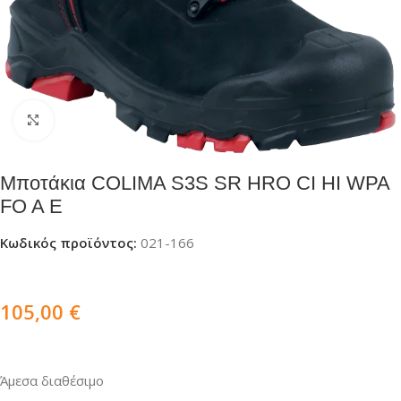
Click to enlarge
Μποτάκια COLIMA S3S SR HRO CI HI WPA
FO A E
Κωδικός προϊόντος:
021-166
105,00
€
Άμεσα διαθέσιμο