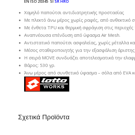
EN ISO 20345 SI
SR HRO
Χαμηλό παπούτσι αντιδιατρητικής προστασίας
Με πλεκτό άνω μέρος χωρίς ραφές, από ανθεκτικό 
Με ένθετα TPU και θερμική σφράγιση στις περιοχές
Αναπνέουσα επένδυση από ύφασμα Air Mesh.
Αντιστατικό παπούτσι ασφαλείας, χωρίς μέταλλα και
Μέσος σταθεροποιητής για την εξασφάλιση άριστης 
Η σειρά MOVE συνδυάζει αποτελεσματικά την ελαφρό
Βάρος: 530 γρ.
Άνω μέρος από συνθετικό ύφασμα – σόλα από EVA κ
Σχετικά Προϊόντα