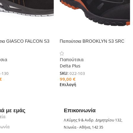
σια GIASCO FALCON S3
Παπούτσια BROOKLYN S3 SRC
HRO
σια
Παπούτσια
Delta Plus
-130
SKU:
022-103
€
99,00
€
ή
Επιλογή
κά με εμάς
Επικοινωνία
εία
Λ.Κύμης 9 & Ανδρ. Δημητρίου 132,
νωνία
Ν.Ιωνία - Αθήνα, 142 35