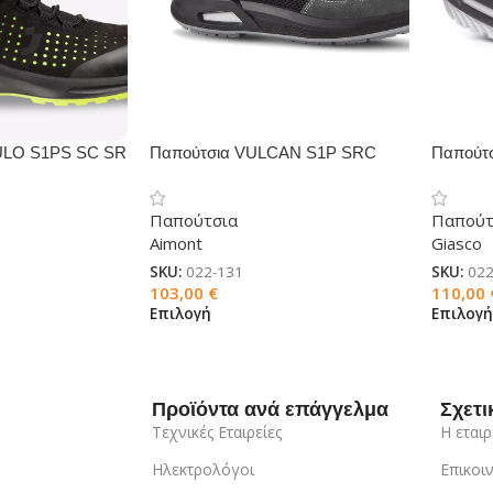
ULO S1PS SC SR
Παπούτσια VULCAN S1P SRC
Παπούτ
Παπούτσια
Παπούτ
Aimont
Giasco
SKU:
022-131
SKU:
022
103,00
€
110,00
Επιλογή
Επιλογ
Προϊόντα ανά επάγγελμα
Σχετι
Τεχνικές Εταιρείες
Η εταιρ
Ηλεκτρολόγοι
Επικοι