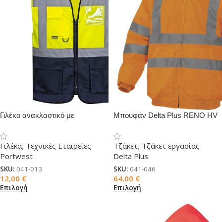
Γιλέκο ανακλαστικό με
Μπουφάν Delta Plus RENO HV
καρτελάκι δίχρωμο
Γιλέκα
,
Τεχνικές Εταιρείες
Τζάκετ
,
Τζάκετ εργασίας
Portwest
Delta Plus
SKU:
041-013
SKU:
041-046
12,00
€
64,00
€
Επιλογή
Επιλογή