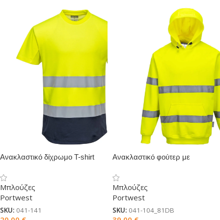
Ανακλαστικό δίχρωμο T-shirt
Ανακλαστικό φούτερ με
Cotton Comfort
κουκούλα
Μπλούζες
Μπλούζες
Portwest
Portwest
SKU:
041-141
SKU:
041-104_81DB
20,00
€
39,00
€