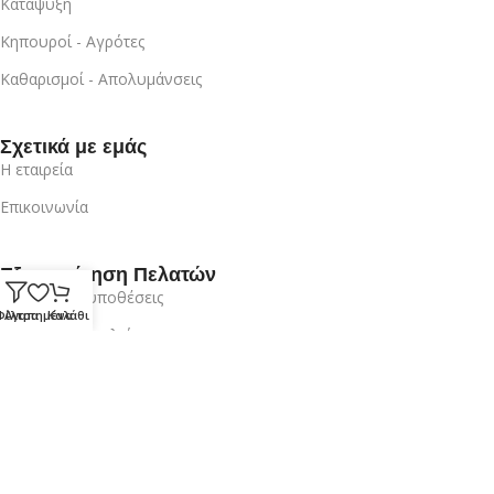
Κατάψυξη
Κηπουροί - Αγρότες
Καθαρισμοί - Απολυμάνσεις
Σχετικά με εμάς
Η εταιρεία
Επικοινωνία
Εξυπηρέτηση Πελατών
Όροι & Προυποθέσεις
Φίλτρα
Αγαπημένα
Καλάθι
Πρότυπα Ασφαλείας
Ο λογαριασμός μου
Είσοδος / Εγγραφή
Επικοινωνία