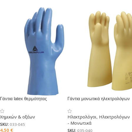
Γάντια latex θερμότητας
Γάντια μονωτικά ηλεκτρολόγων
VENIZETTE 920
κλάση 4
Χημικών & οξέων
Ηλεκτρολόγοι
,
Ηλεκτρολόγων
- Μονωτικά
SKU:
033-045
4,50
€
SKU:
035-040