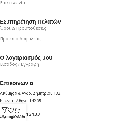
Επικοινωνία
Εξυπηρέτηση Πελατών
Όροι & Προυποθέσεις
Πρότυπα Ασφαλείας
Ο λογαριασμός μου
Είσοδος / Εγγραφή
Επικοινωνία
Λ.Κύμης 9 & Ανδρ. Δημητρίου 132,
Ν.Ιωνία - Αθήνα, 142 35
+30 210 6912133
Φίλτρα
Αγαπημένα
Καλάθι
+30 6947726280