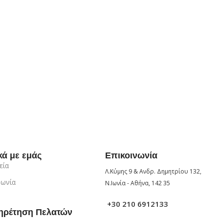
κά με εμάς
Επικοινωνία
εία
Λ.Κύμης 9 & Ανδρ. Δημητρίου 132,
νωνία
Ν.Ιωνία - Αθήνα, 142 35
+30 210 6912133
ηρέτηση Πελατών