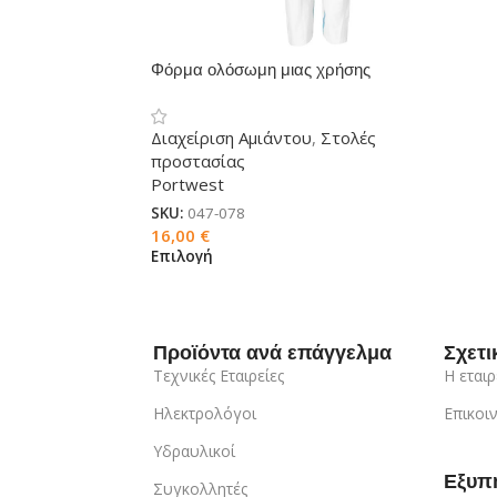
Φόρμα ολόσωμη μιας χρήσης
ST60
Διαχείριση Αμιάντου
,
Στολές
προστασίας
Portwest
SKU:
047-078
16,00
€
Επιλογή
Προϊόντα ανά επάγγελμα
Σχετι
Τεχνικές Εταιρείες
Η εταιρ
Ηλεκτρολόγοι
Επικοι
Υδραυλικοί
Εξυπ
Συγκολλητές