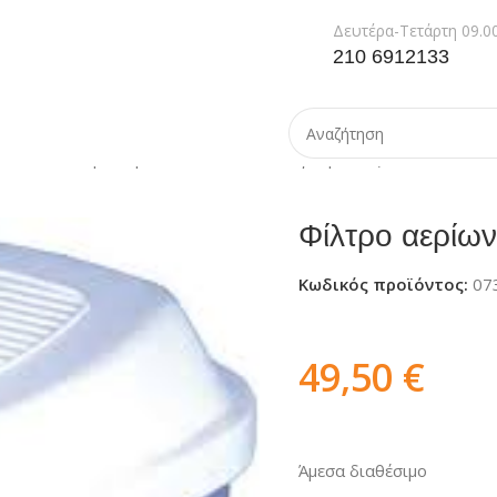
Δευτέρα-Τετάρτη 09.00
210 6912133
Μασκών
Φίλτρο αερίων 6099 ABEK2P3 για μάσκες 3M
Φίλτρο αερίω
Κωδικός προϊόντος:
07
49,50
€
Άμεσα διαθέσιμο