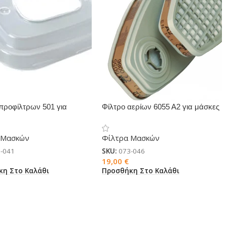
προφίλτρων 501 για
Φίλτρο αερίων 6055 Α2 για μάσκες
 3M
3M
 Μασκών
Φίλτρα Μασκών
-041
SKU:
073-046
19,00
€
κη Στο Καλάθι
Προσθήκη Στο Καλάθι