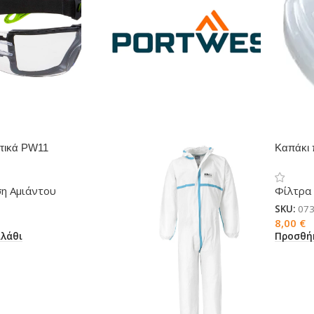
υτικά PW11
Καπάκι 
μάσκες
ση Αμιάντου
Φίλτρα
SKU:
073
8,00
€
λάθι
Προσθή