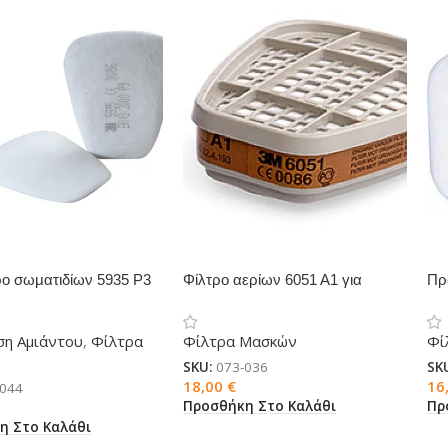
o σωματιδίων 5935 P3
Φίλτρο αερίων 6051 Α1 για
Πρ
α 3Μ
μάσκες 3M
γι
ση Αμιάντου
,
Φίλτρα
Φίλτρα Μασκών
Φί
SKU:
073-036
SK
18,00
€
16
-044
Προσθήκη Στο Καλάθι
Πρ
η Στο Καλάθι