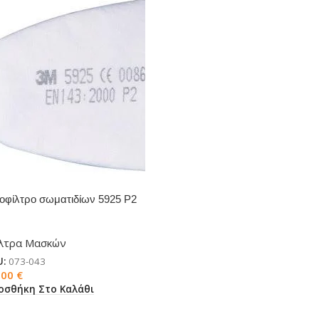
οφίλτρo σωματιδίων 5925 P2
α μάσκες 3M
λτρα Μασκών
U:
073-043
,00
€
οσθήκη Στο Καλάθι