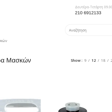
Δευτέρα-Τετάρτη 09.00
210 6912133
σκών
ρα Μασκών
Show
9
12
18