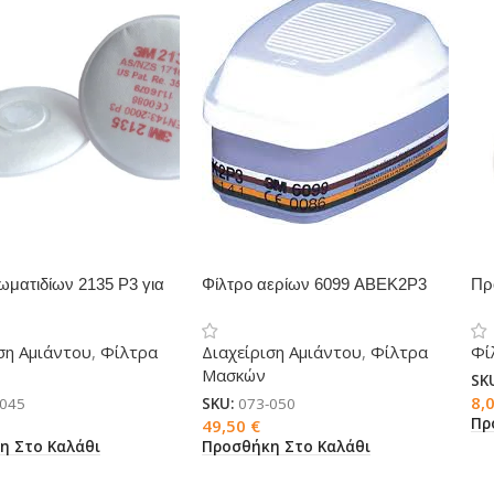
ωματιδίων 2135 P3 για
Φίλτρο αερίων 6099 ABEK2P3
Πρ
3M
για μάσκες 3M
γι
ση Αμιάντου
,
Φίλτρα
Διαχείριση Αμιάντου
,
Φίλτρα
Φί
Μασκών
SK
8,
-045
SKU:
073-050
Πρ
49,50
€
η Στο Καλάθι
Προσθήκη Στο Καλάθι