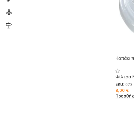
Καπάκι π
μάσκες 
Φίλτρα 
SKU:
073
8,00
€
Προσθήκ