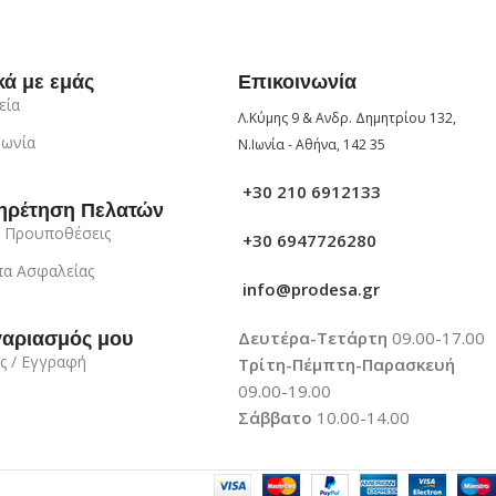
κά με εμάς
Επικοινωνία
εία
Λ.Κύμης 9 & Ανδρ. Δημητρίου 132,
νωνία
Ν.Ιωνία - Αθήνα, 142 35
+30 210 6912133
ηρέτηση Πελατών
 Προυποθέσεις
+30 6947726280
α Ασφαλείας
info@prodesa.gr
Δευτέρα-Τετάρτη
09.00-17.00
γαριασμός μου
ς / Εγγραφή
Τρίτη-Πέμπτη-Παρασκευή
09.00-19.00
Σάββατο
10.00-14.00