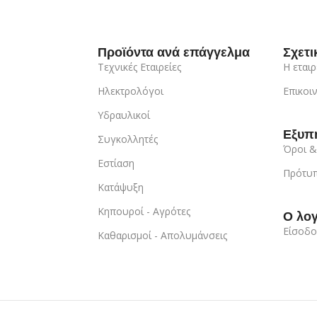
Προϊόντα ανά επάγγελμα
Σχετι
Τεχνικές Εταιρείες
Η εταιρ
Ηλεκτρολόγοι
Επικοι
Υδραυλικοί
Εξυπ
Συγκολλητές
Όροι &
Εστίαση
Πρότυπ
Κατάψυξη
Κηπουροί - Αγρότες
Ο λο
Είσοδο
Καθαρισμοί - Απολυμάνσεις