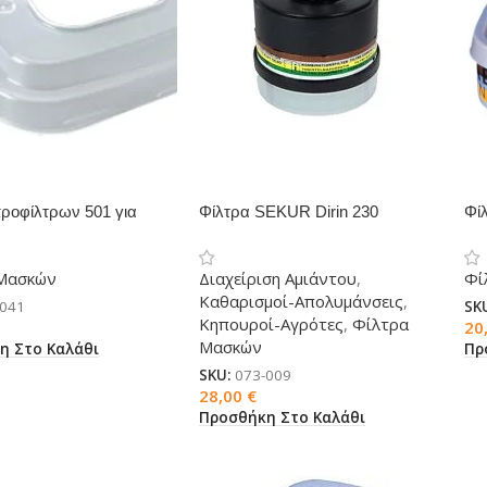
ροφίλτρων 501 για
Φίλτρα SEKUR Dirin 230
Φί
3M
A2B2E2K2-P3
μά
Μασκών
Διαχείριση Αμιάντου
,
Φί
Καθαρισμοί-Απολυμάνσεις
,
-041
SK
Κηπουροί-Αγρότες
,
Φίλτρα
20
Μασκών
η Στο Καλάθι
Πρ
SKU:
073-009
28,00
€
Προσθήκη Στο Καλάθι