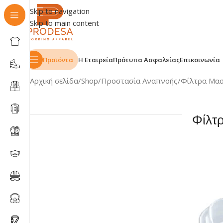
Skip to navigation
Skip to main content
Προϊόντα
Η Εταιρεία
Πρότυπα Ασφαλείας
Επικοινωνία
Αρχική σελίδα
Shop
Προστασία Αναπνοής
Φίλτρα Μα
Φίλτ