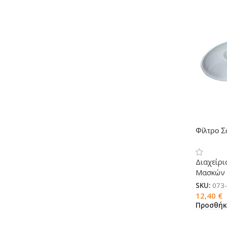
Φίλτρο Σ
μάσκες 
Διαχείρι
Μασκών
SKU:
073
12,40
€
Προσθήκ