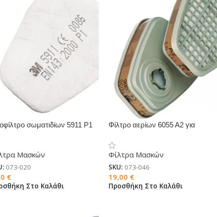
οφίλτρo σωματιδίων 5911 P1
Φίλτρο αερίων 6055 Α2 για
α μάσκες 3M
μάσκες 3M
λτρα Μασκών
Φίλτρα Μασκών
U:
073-020
SKU:
073-046
00
€
19,00
€
οσθήκη Στο Καλάθι
Προσθήκη Στο Καλάθι