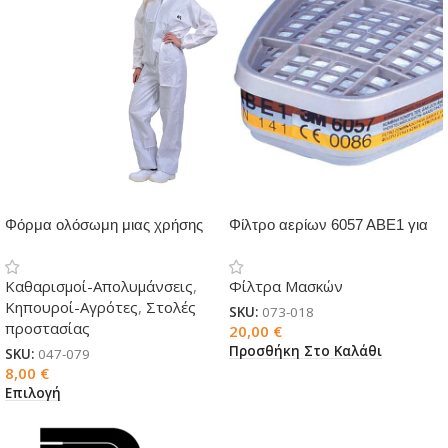
Φόρμα ολόσωμη μιας χρήσης
Φίλτρο αερίων 6057 ΑΒΕ1 για
από πολυπροπυλένιο micro 586
μάσκες 3M
Καθαρισμοί-Απολυμάνσεις
,
Φίλτρα Μασκών
Κηπουροί-Αγρότες
,
Στολές
SKU:
073-018
προστασίας
20,00
€
Προσθήκη Στο Καλάθι
SKU:
047-079
8,00
€
Επιλογή