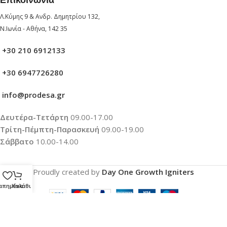
Λ.Κύμης 9 & Ανδρ. Δημητρίου 132,
Ν.Ιωνία - Αθήνα, 142 35
+30 210 6912133
+30 6947726280
info@prodesa.gr
Δευτέρα-Τετάρτη
09.00-17.00
Τρίτη-Πέμπτη-Παρασκευή
09.00-19.00
Σάββατο
10.00-14.00
Proudly created by
Day One Growth Igniters
απημένα
Καλάθι