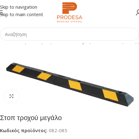
Skip to navigation
Skip to main content
 σελίδα
Shop
Οδική Ασφάλεια - Parking
Προϊόντα Στάθμευσης
Click to enlarge
Στοπ τροχού μεγάλο
Κωδικός προϊόντος:
082-085