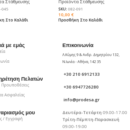
τα Στάθμευσης
Προϊόντα Στάθμευσης
-045
SKU:
082-091
10,00
€
κη Στο Καλάθι
Προσθήκη Στο Καλάθι
κά με εμάς
Επικοινωνία
εία
Λ.Κύμης 9 & Ανδρ. Δημητρίου 132,
νωνία
Ν.Ιωνία - Αθήνα, 142 35
+30 210 6912133
ηρέτηση Πελατών
 Προυποθέσεις
+30 6947726280
α Ασφαλείας
info@prodesa.gr
Δευτέρα-Τετάρτη
09.00-17.00
γαριασμός μου
ς / Εγγραφή
Τρίτη-Πέμπτη-Παρασκευή
09.00-19.00