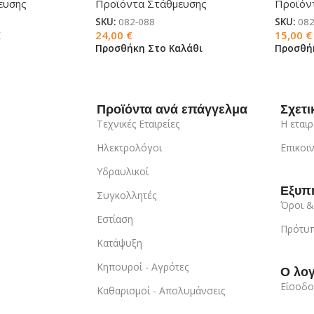
ευσης
Προϊόντα Στάθμευσης
Προϊόν
SKU:
082-088
SKU:
082
€
24,00
€
15,00
€
Προσθήκη Στο Καλάθι
Προσθή
Προϊόντα ανά επάγγελμα
Σχετι
Τεχνικές Εταιρείες
Η εταιρ
Ηλεκτρολόγοι
Επικοι
Υδραυλικοί
Εξυπ
Συγκολλητές
Όροι &
Εστίαση
Πρότυπ
Κατάψυξη
Κηπουροί - Αγρότες
Ο λο
Είσοδο
Καθαρισμοί - Απολυμάνσεις