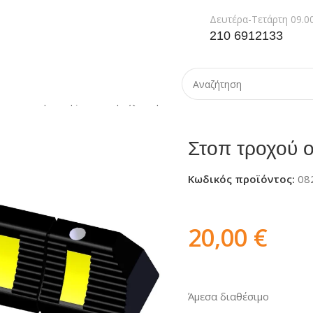
Δευτέρα-Τετάρτη 09.00
210 6912133
ντα Στάθμευσης
Στοπ τροχού οβάλ
Στοπ τροχού 
Κωδικός προϊόντος:
08
20,00
€
Άμεσα διαθέσιμο