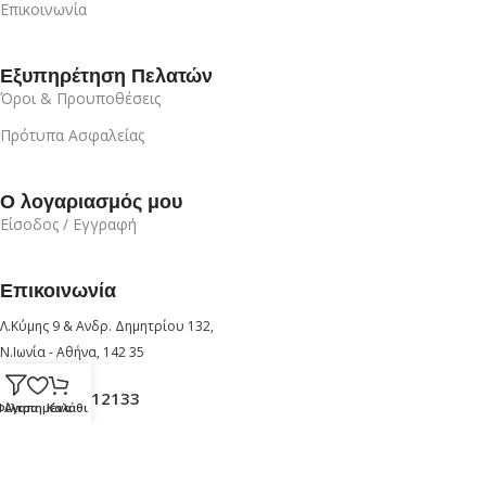
Επικοινωνία
Εξυπηρέτηση Πελατών
Όροι & Προυποθέσεις
Πρότυπα Ασφαλείας
Ο λογαριασμός μου
Είσοδος / Εγγραφή
Επικοινωνία
Λ.Κύμης 9 & Ανδρ. Δημητρίου 132,
Ν.Ιωνία - Αθήνα, 142 35
+30 210 6912133
Φίλτρα
Αγαπημένα
Καλάθι
+30 6947726280