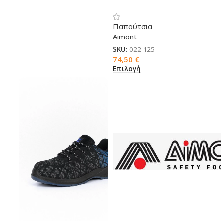
AF-TWO S1P SRC
Παπούτσια
Aimont
SKU:
022-125
74,50
€
Επιλογή