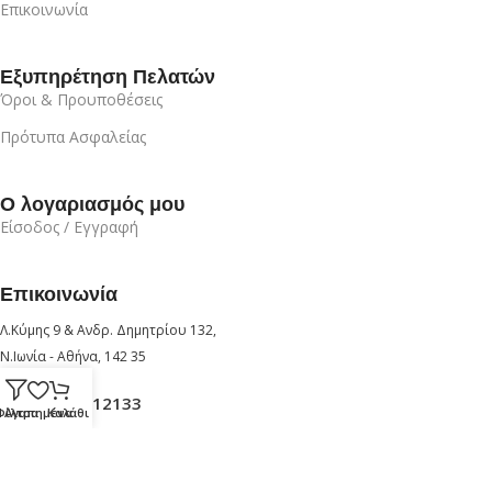
Επικοινωνία
Εξυπηρέτηση Πελατών
Όροι & Προυποθέσεις
Πρότυπα Ασφαλείας
Ο λογαριασμός μου
Είσοδος / Εγγραφή
Επικοινωνία
Λ.Κύμης 9 & Ανδρ. Δημητρίου 132,
Ν.Ιωνία - Αθήνα, 142 35
+30 210 6912133
Φίλτρα
Αγαπημένα
Καλάθι
+30 6947726280