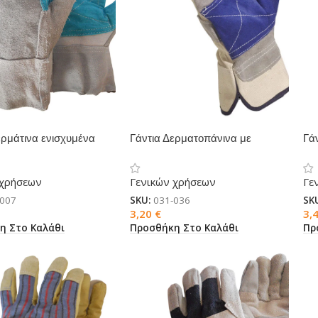
ερμάτινα ενισχυμένα
Γάντια Δερματοπάνινα με
Γά
ενίσχυση
εν
 χρήσεων
Γενικών χρήσεων
Γε
-007
SKU:
031-036
SK
3,20
€
3,
η Στο Καλάθι
Προσθήκη Στο Καλάθι
Πρ