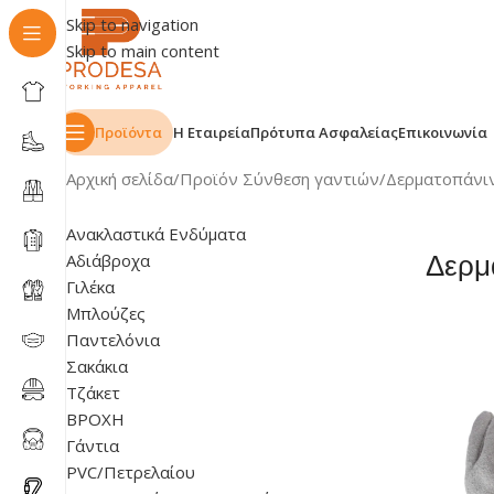
Skip to navigation
Skip to main content
Προϊόντα
Η Εταιρεία
Πρότυπα Ασφαλείας
Επικοινωνία
Αρχική σελίδα
Προϊόν Σύνθεση γαντιών
Δερματοπάνι
Ανακλαστικά Ενδύματα
Αδιάβροχα
Δερμ
Γιλέκα
Μπλούζες
Παντελόνια
Σακάκια
Τζάκετ
ΒΡΟΧΗ
Γάντια
PVC/Πετρελαίου