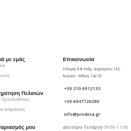
κά με εμάς
Επικοινωνία
εία
Λ.Κύμης 9 & Ανδρ. Δημητρίου 132,
νωνία
Ν.Ιωνία - Αθήνα, 142 35
+30 210 6912133
ηρέτηση Πελατών
 Προυποθέσεις
+30 6947726280
α Ασφαλείας
info@prodesa.gr
Δευτέρα-Τετάρτη
09.00-17.00
γαριασμός μου