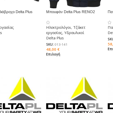
διάβροχο Delta Plus
Μπουφάν Delta Plus RENO2
Πα
εργασίας
Ηλεκτρολόγοι
,
Τζάκετ
Πα
us
εργασίας
,
Υδραυλικοί
Del
Delta Plus
SK
58
SKU:
013-141
Επ
48,00
€
Επιλογή