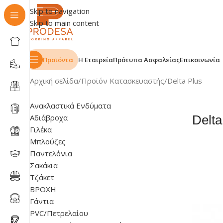
Skip to navigation
Skip to main content
Προϊόντα
Η Εταιρεία
Πρότυπα Ασφαλείας
Επικοινωνία
Αρχική σελίδα
Προϊόν Κατασκευαστής
Delta Plus
Ανακλαστικά Ενδύματα
Αδιάβροχα
Delta
Γιλέκα
Μπλούζες
Παντελόνια
Σακάκια
Τζάκετ
ΒΡΟΧΗ
Γάντια
PVC/Πετρελαίου