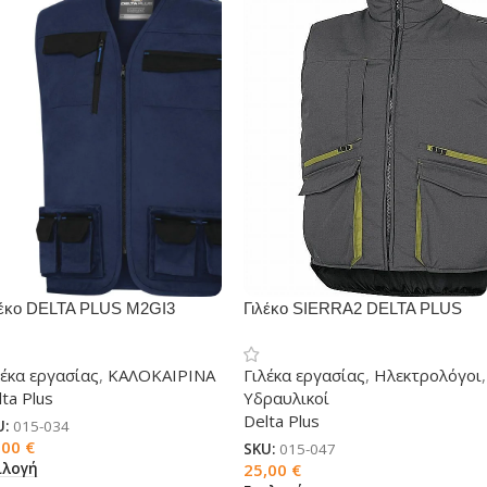
λέκo DELTA PLUS M2GI3
Γιλέκo SIERRA2 DELTA PLUS
λέκα εργασίας
,
ΚΑΛΟΚΑΙΡΙΝΑ
Γιλέκα εργασίας
,
Ηλεκτρολόγοι
,
ta Plus
Υδραυλικοί
Delta Plus
U:
015-034
,00
€
SKU:
015-047
ιλογή
25,00
€