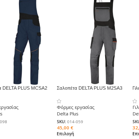
α DELTA PLUS MCSA2
Σαλοπέτα DELTA PLUS M2SA3
Γι
εργασίας
Φόρμες εργασίας
Γι
us
Delta Plus
Del
-098
SKU:
014-059
SK
45,00
€
32
Επιλογή
Επ