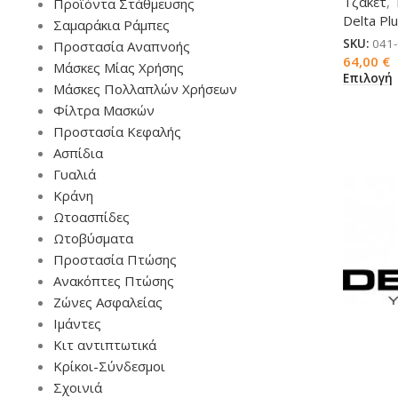
Τζάκετ
,
Προϊόντα Στάθμευσης
Delta Pl
Σαμαράκια Ράμπες
SKU:
041
Προστασία Αναπνοής
64,00
€
Μάσκες Μίας Χρήσης
Επιλογή
Μάσκες Πολλαπλών Χρήσεων
Φίλτρα Μασκών
Προστασία Κεφαλής
Ασπίδια
Γυαλιά
Κράνη
Ωτοασπίδες
Ωτοβύσματα
Προστασία Πτώσης
Ανακόπτες Πτώσης
Ζώνες Ασφαλείας
Ιμάντες
Κιτ αντιπτωτικά
Κρίκοι-Σύνδεσμοι
Σχοινιά