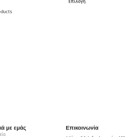
Επιλογή
oducts
κά με εμάς
Επικοινωνία
εία