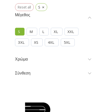
×
Reset all
S
Μέγεθος
S
M
L
XL
XXL
3XL
XS
4XL
5XL
Χρώμα
Σύνθεση