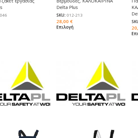
Τζάκετ εργασίας
Βερμούδες
,
ΚΑΛΟΚΑΙΡΙΝΑ
Πα
us
Delta Plus
ΚΑ
Del
-046
SKU:
012-213
28,00
€
SK
Επιλογή
20
Επ