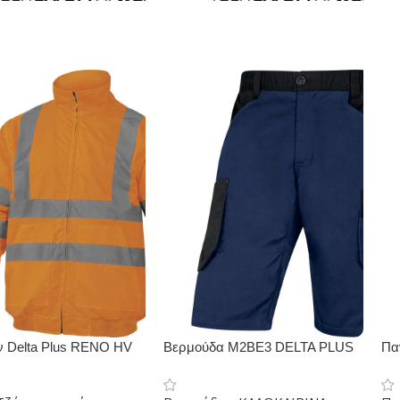
 Delta Plus RENO HV
Βερμούδα M2BE3 DELTA PLUS
Πα
PL