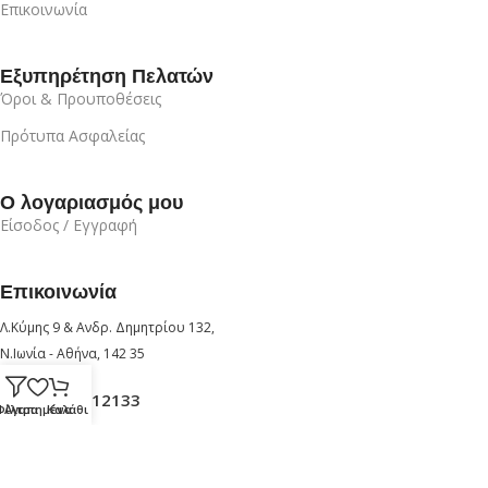
Επικοινωνία
Εξυπηρέτηση Πελατών
Όροι & Προυποθέσεις
Πρότυπα Ασφαλείας
Ο λογαριασμός μου
Είσοδος / Εγγραφή
Επικοινωνία
Λ.Κύμης 9 & Ανδρ. Δημητρίου 132,
Ν.Ιωνία - Αθήνα, 142 35
+30 210 6912133
Φίλτρα
Αγαπημένα
Καλάθι
+30 6947726280