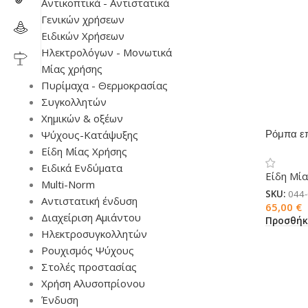
Αντικοπτικά - Αντιστατικά
Γενικών χρήσεων
Ειδικών Χρήσεων
Ηλεκτρολόγων - Μονωτικά
Μίας χρήσης
Πυρίμαχα - Θερμοκρασίας
Συγκολλητών
Χημικών & οξέων
Ψύχους-Κατάψυξης
Ρόμπα επ
(50τεμ)
Είδη Μίας Χρήσης
Ειδικά Ενδύματα
Είδη Μί
Multi-Norm
SKU:
044
Αντιστατική ένδυση
65,00
€
Διαχείριση Αμιάντου
Προσθήκ
Ηλεκτροσυγκολλητών
Ρουχισμός Ψύχους
Στολές προστασίας
Χρήση Αλυσοπρίονου
Ένδυση