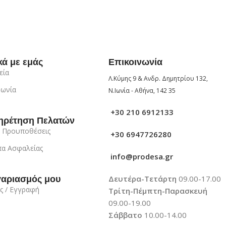
κά με εμάς
Επικοινωνία
εία
Λ.Κύμης 9 & Ανδρ. Δημητρίου 132,
νωνία
Ν.Ιωνία - Αθήνα, 142 35
+30 210 6912133
ηρέτηση Πελατών
 Προυποθέσεις
+30 6947726280
α Ασφαλείας
info@prodesa.gr
Δευτέρα-Τετάρτη
09.00-17.00
γαριασμός μου
ς / Εγγραφή
Τρίτη-Πέμπτη-Παρασκευή
09.00-19.00
Σάββατο
10.00-14.00