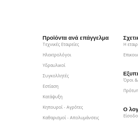
Προϊόντα ανά επάγγελμα
Σχετι
Τεχνικές Εταιρείες
Η εταιρ
Ηλεκτρολόγοι
Επικοι
Υδραυλικοί
Εξυπ
Συγκολλητές
Όροι &
Εστίαση
Πρότυπ
Κατάψυξη
Κηπουροί - Αγρότες
Ο λο
Είσοδο
Καθαρισμοί - Απολυμάνσεις