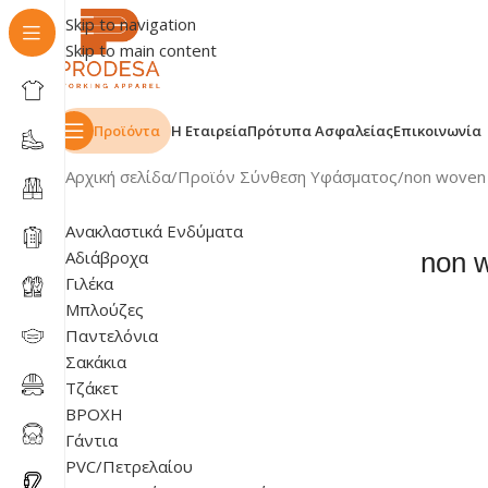
Skip to navigation
Skip to main content
Προϊόντα
Η Εταιρεία
Πρότυπα Ασφαλείας
Επικοινωνία
Αρχική σελίδα
Προϊόν Σύνθεση Υφάσματος
non woven
Ανακλαστικά Ενδύματα
Αδιάβροχα
non 
Γιλέκα
Μπλούζες
Παντελόνια
Σακάκια
Τζάκετ
ΒΡΟΧΗ
Γάντια
PVC/Πετρελαίου