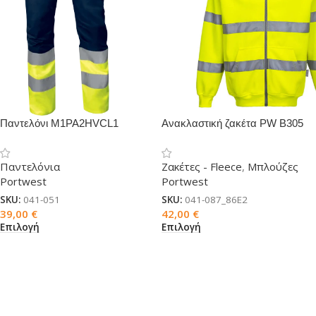
Παντελόνι M1PA2HVCL1
Ανακλαστική ζακέτα PW B305
ανακλαστικό
με κουκούλα
Παντελόνια
Ζακέτες - Fleece
,
Μπλούζες
Portwest
Portwest
SKU:
041-051
SKU:
041-087_86E2
39,00
€
42,00
€
Επιλογή
Επιλογή