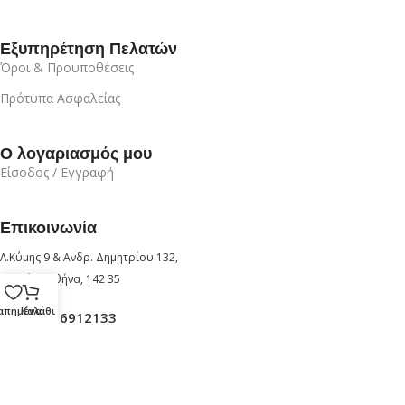
Εξυπηρέτηση Πελατών
Όροι & Προυποθέσεις
Πρότυπα Ασφαλείας
Ο λογαριασμός μου
Είσοδος / Εγγραφή
Επικοινωνία
Λ.Κύμης 9 & Ανδρ. Δημητρίου 132,
Ν.Ιωνία - Αθήνα, 142 35
απημένα
Καλάθι
+30 210 6912133
+30 6947726280
info@prodesa.gr